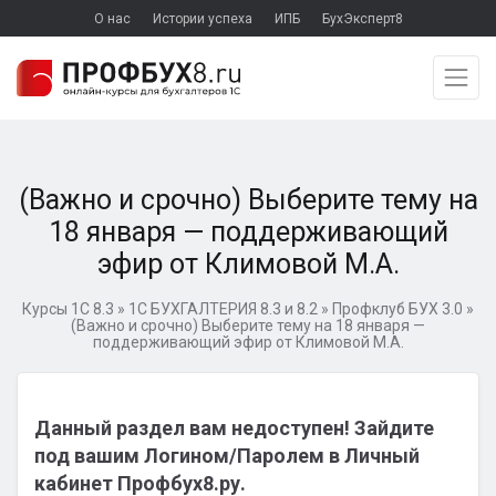
О нас
Истории успеха
ИПБ
БухЭксперт8
(Важно и срочно) Выберите тему на
18 января — поддерживающий
эфир от Климовой М.А.
Курсы 1С 8.3
»
1С БУХГАЛТЕРИЯ 8.3 и 8.2
»
Профклуб БУХ 3.0
»
(Важно и срочно) Выберите тему на 18 января —
поддерживающий эфир от Климовой М.А.
Данный раздел вам недоступен! Зайдите
под вашим Логином/Паролем в Личный
кабинет Профбух8.ру.