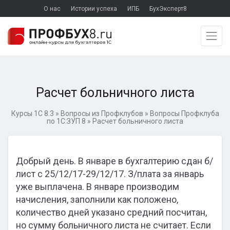
О нас
Истории успеха
ИПБ
БухЭксперт8
Расчет больничного листа
Курсы 1С 8.3
»
Вопросы из Профклубов
»
Вопросы Профклуба
по 1С:ЗУП 8
»
Расчет больничного листа
Добрый день. В январе в бухгалтерию сдан б/
лист с 25/12/17-29/12/17. З/плата за январь
уже выплачена. В январе производим
начисления, заполнили как положено,
количество дней указано средний посчитан,
но сумму больничного листа не считает. Если