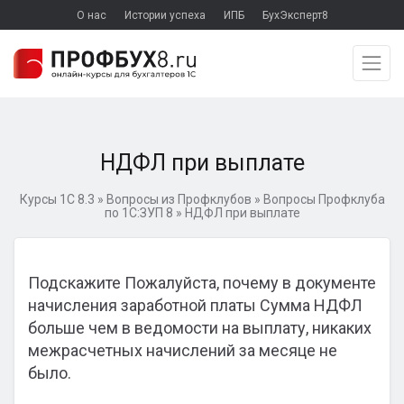
О нас
Истории успеха
ИПБ
БухЭксперт8
НДФЛ при выплате
Курсы 1С 8.3
»
Вопросы из Профклубов
»
Вопросы Профклуба
по 1С:ЗУП 8
»
НДФЛ при выплате
Подскажите Пожалуйста, почему в документе
начисления заработной платы Сумма НДФЛ
больше чем в ведомости на выплату, никаких
межрасчетных начислений за месяце не
было.