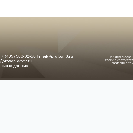
 (495) 988-92-58 | mail@profbuh8.ru
При использован
cookie в соответс
Договор оферты
согласны с те
альных данных