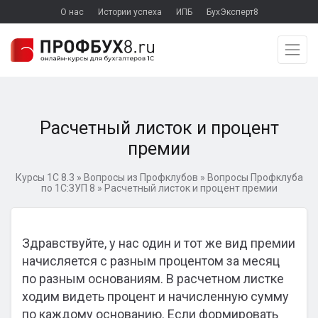
О нас
Истории успеха
ИПБ
БухЭксперт8
Расчетный листок и процент
премии
Курсы 1С 8.3
»
Вопросы из Профклубов
»
Вопросы Профклуба
по 1С:ЗУП 8
»
Расчетный листок и процент премии
Здравствуйте, у нас один и тот же вид премии
начисляется с разным процентом за месяц
по разным основаниям. В расчетном листке
ходим видеть процент и начисленную сумму
по каждому основанию. Если формировать