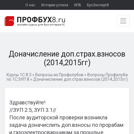
О нас
Истории успеха
ИПБ
БухЭксперт8
Доначисление доп.страх.взносов
(2014,2015гг)
Курсы 1С 8.3
»
Вопросы из Профклубов
»
Вопросы Профклуба
по 1С:ЗУП 8
»
Доначисление доп.страх.взносов (2014,2015гг)
Здравствуйте!
//ЗУП 2.5, ЗУП 3.1//
После аудиторской проверки возникла
задача доначислить доп.взносы по прорабам
и газоэлектросварщикам за прошлые