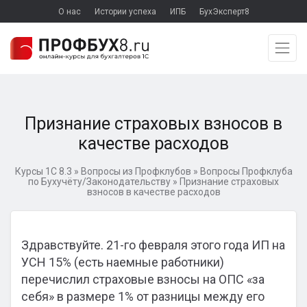
О нас
Истории успеха
ИПБ
БухЭксперт8
Признание страховых взносов в
качестве расходов
Курсы 1С 8.3
»
Вопросы из Профклубов
»
Вопросы Профклуба
по Бухучёту/Законодательству
»
Признание страховых
взносов в качестве расходов
Здравствуйте. 21-го февраля этого года ИП на
УСН 15% (есть наемные работники)
перечислил страховые взносы на ОПС «за
себя» в размере 1% от разницы между его