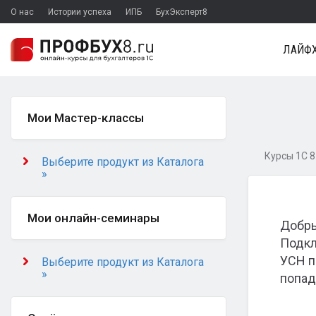
О нас
Истории успеха
ИПБ
БухЭксперт8
ЛАЙФХ
Мои Мастер-классы
Курсы 1С 8
Выберите продукт из Каталога
»
Мои онлайн-семинары
Добры
Подкл
УСН п
Выберите продукт из Каталога
»
попад