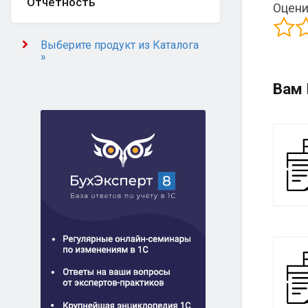
Отчётность
Оцени
Выберите продукт из Каталога
»
Вам 