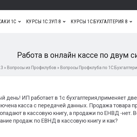
АКИ 1С
КУРСЫ 1С:ЗУП 8
КУРСЫ 1С:БУХГАЛТЕРИЯ 8
Работа в онлайн кассе по двум 
.3
»
Вопросы из Профклубов
»
Вопросы Профклуба по 1С:Бухгалтери
й день! ИП работает в 1с бухгалтерия,применяет д
ючена касса с передачей данных. Продажа товара п
опадают в кассовую книгу, а продажи по ЕНВД -нет. 
ание продаж по ЕВНД в кассовую книгу и как?