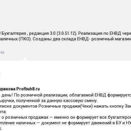
Бухгалтерия , редакция 3.0 (3.0.51.12). Реализация по ЕНВД че
наличных (ПКО). Созданы два склада ЕНВД- розничный магазин
:48
уракова Profbuh8.ru
день! По розничной реализации, облагаемой ЕНВД формируетс
ыручки, полученной за данную кассовую смену.
списке документов Розничные продажи(Чеки) нажать кнопку За
та:
т о розничных продажах — именно он формирует все бухгалтер
упление наличных — документ не формирует движений в БУ и НУ
.