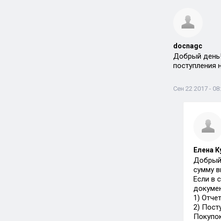
docnagc
Добрый день! 
поступления 
Сен 22 2017 - 08
Елена К
Добрый 
сумму в
Если в 
докумен
1) Отче
2) Пост
Покупок