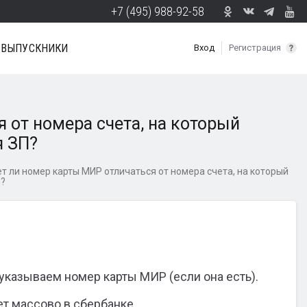
+7 (495) 988-92-58
ВЫПУСКНИКИ
Вход
Регистрация
 от номера счета, на который
я ЗП?
т ли номер карты МИР отличаться от номера счета, на который
П?
указываем номер карты МИР (если она есть).
т массово в сбербанке.