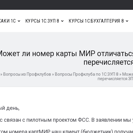
АКИ 1С
КУРСЫ 1С:ЗУП 8
КУРСЫ 1С:БУХГАЛТЕРИЯ 8
ожет ли номер карты МИР отличаться
перечисляетс
»
Вопросы из Профклубов
»
Вопросы Профклуба по 1С:ЗУП 8
»
Може
перечисляется З
й день,
с связан с пилотным проектом ФСС. В заявлении мы 
том номера картМИР наш клиент (бюджетник) получае