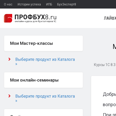
О нас
Истории успеха
ИПБ
БухЭксперт8
ЛАЙФХ
Мои Мастер-классы
М
Выберите продукт из Каталога
»
Курсы 1С 8.3
Мои онлайн-семинары
Добры
Выберите продукт из Каталога
»
вопро
При э