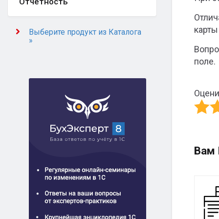
Отчётность
Отлич
карты
Выберите продукт из Каталога
»
Вопро
поле.
Оцени
Вам 