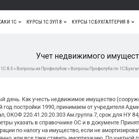
АКИ 1С
КУРСЫ 1С:ЗУП 8
КУРСЫ 1С:БУХГАЛТЕРИЯ 8
Учет недвижимого имущест
1С 8.3
»
Вопросы из Профклубов
»
Вопросы Профклуба по 1С:Бухгал
й день. Как учесть недвижимое имущество (сооруже
й год постройки 1990, принимаем от учредителя Адми
ал, ОКОФ 220.41.20.20.303 Ам.группа 7, срок для НУ 84
етры указать в справочнике ОС и в документе Принят
рации по налогу на имущество, если не амортизироват
янно, или все таки ставить амортизацию. По учетной