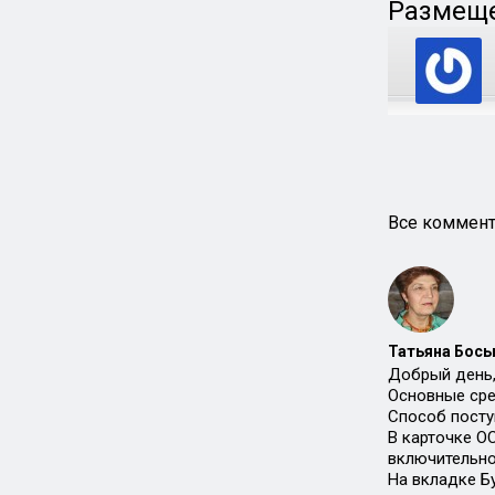
Размеще
Все коммент
Татьяна Босы
Добрый день,
Основные сре
Способ посту
В карточке О
включительно
На вкладке Б