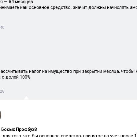
я — 84 месяцев.
инимаете как основное средство, значит должны начислять амо
:40
 рассчитывать налог на имущество при закрытии месяца, чтобы 
 с долей 100%.
:28
 Босых Профбух8
, для того, что бы основное средство, принятое на учет после 1