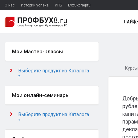
О нас
Истории успеха
ИПБ
БухЭксперт8
ЛАЙФХ
Мои Мастер-классы
Курсы 
Выберите продукт из Каталога
»
Мои онлайн-семинары
Добры
рубле
капит
Выберите продукт из Каталога
»
парам
декла
посто