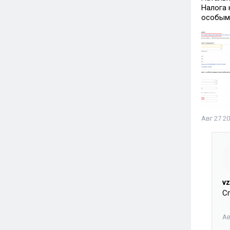
Налога 
особым
Авг 27 20
vz
Сп
Ав