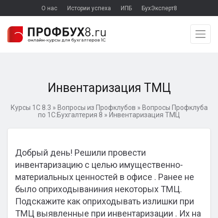
О нас
Истории успеха
ИПБ
БухЭксперт8
Инвентаризация ТМЦ
Курсы 1С 8.3
»
Вопросы из Профклубов
»
Вопросы Профклуба
по 1С:Бухгалтерия 8
»
Инвентаризация ТМЦ
Добрый день! Решили провести
инвентаризацию с целью имущественно-
материальных ценностей в офисе . Ранее не
было оприходываниния некоторых ТМЦ.
Подскажите как оприходывать излишки при
ТМЦ выявленные при инвентаризации . Их на