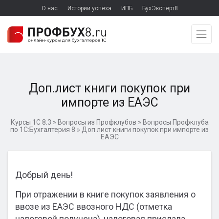
О нас
Истории успеха
ИПБ
БухЭксперт8
Доп.лист книги покупок при
импорте из ЕАЭС
Курсы 1С 8.3
»
Вопросы из Профклубов
»
Вопросы Профклуба
по 1С:Бухгалтерия 8
»
Доп.лист книги покупок при импорте из
ЕАЭС
Добрый день!
При отражении в книге покупок заявления о
ввозе из ЕАЭС ввозного НДС (отметка
налоговой получена), налоговая прислала