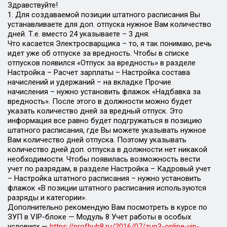
Здравствуйте!
1. Для создаваемой позиции штатного расписания Вы
устанавливаете для доп. отпуска нужное Вам количество
дней. Т.е. вместо 24 указываете – 3 дня.
Что касается Электросварщика – то, я так понимаю, речь
идет уже об отпуске за вредность. Чтобы в списке
отпусков появился «Отпуск за вредность» в разделе
Настройка – Расчет зарплаты – Настройка состава
начислений и удержаний – на вкладке Прочие
начисления – нужно установить флажок «Надбавка за
вредность». После этого в должности можно будет
указать количество дней за вредный отпуск. Это
информация все равно будет подгружаться в позицию
штатного расписания, где Вы можете указывать нужное
Вам количество дней отпуска. Поэтому указывать
количество дней доп. отпуска в должности нет никакой
необходимости. Чтобы появилась возможность вести
учет по разрядам, в разделе Настройка – Кадровый учет
– Настройка штатного расписания – нужно установить
флажок «В позиции штатного расписания используются
разряды и категории».
Дополнительно рекомендую Вам посмотреть в курсе по
ЗУП в VIP-блоке — Модуль 8 Учет работы в особых
условиях —
https://profbuh8.ru/2016/07/zup3-online-vip-