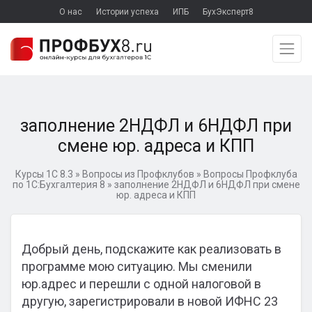
О нас
Истории успеха
ИПБ
БухЭксперт8
заполнение 2НДФЛ и 6НДФЛ при
смене юр. адреса и КПП
Курсы 1С 8.3
»
Вопросы из Профклубов
»
Вопросы Профклуба
по 1С:Бухгалтерия 8
»
заполнение 2НДФЛ и 6НДФЛ при смене
юр. адреса и КПП
Добрый день, подскажите как реализовать в
программе мою ситуацию. Мы сменили
юр.адрес и перешли с одной налоговой в
другую, зарегистрировали в новой ИФНС 23