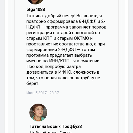
olga4088
Татьяна, добрый вечер! Вы знаете, я
повторно сформировала 6-НДФЛ и 2-
НДФЛ — программа заполняет период
регистрации в старой налоговой со
старым КПП и старым ОКТМО и
проставляет их соответственно, а при
формировании 2-НДФЛ — то там
программа предлагает выбрать
именно по ИНН/КПП… я в смятении.
Про код попробую завтра
дозвониться в ИФНС, сложность в
том, что новая налоговая трубку не
берет.
Июн 5 2017 - 23:37
Татьяна Босых Профбух8
Добрый день, Ольга.