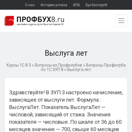
О нас
Истории успеха
ИПБ
БухЭксперт8
Выслуга лет
Курсы 1С 8.3
»
Вопросы из Профклубов
»
Вопросы Профклуба
по 1С:ЗУП 8
»
Выслуга лет
Здравствуйте! В ЗУП 3 настроено начисление,
зависящее от выслуги лет. Формула :
ВыслугаЛет. Показатель ВыслугаЛет —
числовой, зависящий от стажа. Значения
показателя — числовые. По шкале от 36 до 60
месяцев значение — 700, свыше 60 месяцев