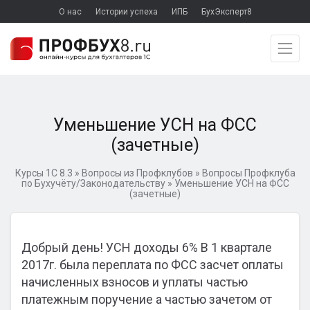
О нас
Истории успеха
ИПБ
БухЭксперт8
Уменьшение УСН на ФСС
(зачетные)
Курсы 1С 8.3
»
Вопросы из Профклубов
»
Вопросы Профклуба
по Бухучёту/Законодательству
»
Уменьшение УСН на ФСС
(зачетные)
Добрый день! УСН доходы 6% В 1 квартале
2017г. была переплата по ФСС засчет оплаты
начисленных взносов и уплаты частью
платежным поручение а частью зачетом от