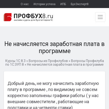
О нас
Истории успеха
ИПБ
БухЭксперт8
Не начисляется заработная плата в
программе
Курсы 1С 8.3
»
Вопросы из Профклубов
»
Вопросы Профклуба
по 1С:ЗУП 8
»
Не начисляется заработная плата в программе
Добрый день, не могу начислить заработную
плату в программе , по видимому не совсем
корректно заполнены графики работы ( у нас
внешние совместители , работающие на
полставки и на четверти ставки)