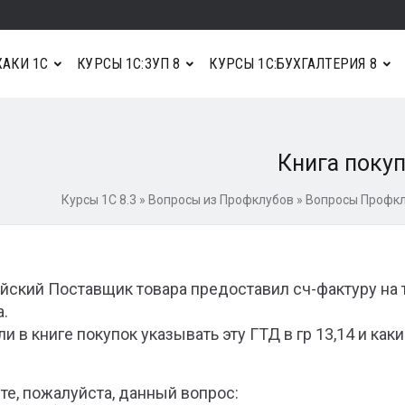
АКИ 1С
КУРСЫ 1С:ЗУП 8
КУРСЫ 1С:БУХГАЛТЕРИЯ 8
Книга поку
Курсы 1С 8.3
»
Вопросы из Профклубов
»
Вопросы Профклу
йский Поставщик товара предоставил сч-фактуру на 
а.
ли в книге покупок указывать эту ГТД в гр 13,14 и ка
те, пожалуйста, данный вопрос: