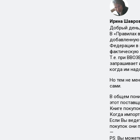
Ирина Шавров
Добрый день,
В «Правилах 
добавленную 
Федерации в 
фактическую 
Т.е. при ВВОЗ
запрашивает и
когда им над
Но тем не ме
сами.
В общем поним
этот поставщ
Книге покупок
Когда импорт
Если Вы ведет
покупок они 
—
PS: Вы может