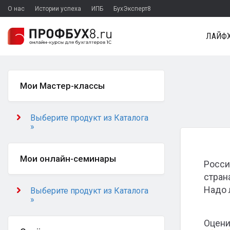
О нас
Истории успеха
ИПБ
БухЭксперт8
ЛАЙФХ
Мои Мастер-классы
Выберите продукт из Каталога
»
Мои онлайн-семинары
Росси
стран
Надо 
Выберите продукт из Каталога
»
Оцени