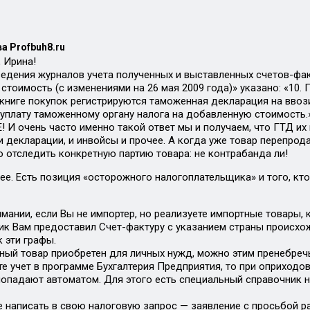
а Profbuh8.ru
 Ирина!
ведения журналов учета полученных и выставленных счетов-факт
стоимость (с изменениями на 26 мая 2009 года)» указано: «10
книге покупок регистрируются таможенная декларация на вв
уплату таможенному органу налога на добавленную стоимость.
Е! И очень часто именно такой ответ мы и получаем, что ГТД их
 декларации, и инвойсы и прочее. А когда уже товар перепрода
о отследить конкретную партию товара: не контрабанда ли!
нее. Есть позиция «осторожного налогоплательщика» и того, кто
ании, если Вы не импортер, но реализуете импортные товары, к
ик Вам предоставил Счет-фактуру с указанием страны происхож
 эти графы.
ный товар приобретен для личных нужд, можно этим пренебречь
е учет в программе Бухгалтерия Предприятия, то при оприходов
попадают автоматом. Для этого есть специальный справочник 
е написать в свою налоговую запрос — заявление с просьбой ра