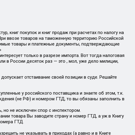
ур, книг покупок и книг продаж при расчетах по налогу на
. При ввозе товаров на таможенную территорию Российской
озимые товары и платежные документы, подтверждающие
»
 интересует только в разрезе импорта. Вот тогда налоговая
ли в России десяток раз — это , мол, уже дело милиции,
 допускает отстаивание своей позиции в суде. Решайте
упленные у российского поставщика и знаете об этом, т.к.
дения (не РФ) и номером ГТД, то вы обязаны заполнить в
, но не исключен спор с инспектором.
ании товара Вы заводите страну и номер ГТД, а уж в Книгу
номера ГТД.
зрешить не указывать в приходах (а равно и в Книге