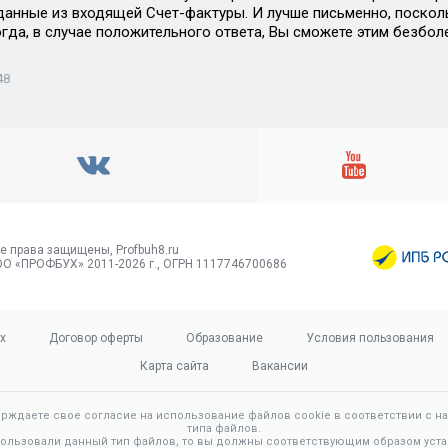
 данные из входящей Счет-фактуры. И лучше письменно, поскол
огда, в случае положительного ответа, Вы сможете этим безбол
48
е права защищены, Profbuh8.ru
О «ПРОФБУХ» 2011-2026 г., ОГРН 1117746700686
х
Договор оферты
Образование
Условия пользования
Карта сайта
Вакансии
ерждаете свое согласие на использование файлов cookie в соответствии с 
типа файлов.
пользовали данный тип файлов, то вы должны соответствующим образом уста