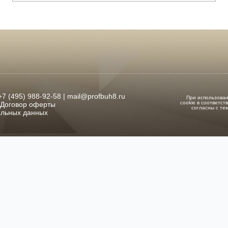
 (495) 988-92-58 | mail@profbuh8.ru
При использован
cookie в соответс
Договор оферты
согласны с те
альных данных