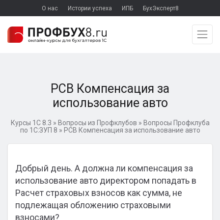
О нас
Истории успеха
ИПБ
БухЭксперт8
РСВ Компенсация за
использование авто
Курсы 1С 8.3
»
Вопросы из Профклубов
»
Вопросы Профклуба
по 1С:ЗУП 8
»
РСВ Компенсация за использование авто
Добрый день. А должна ли компенсация за
использование авто директором попадать в
Расчет страховых взносов как сумма, не
подлежащая обложению страховыми
взносами?