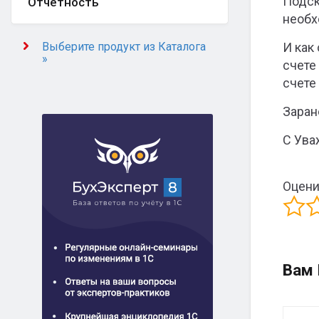
Подск
Отчётность
необх
Выберите продукт из Каталога
И как
»
счете
счете 
Заран
С Ува
Оцени
Вам 