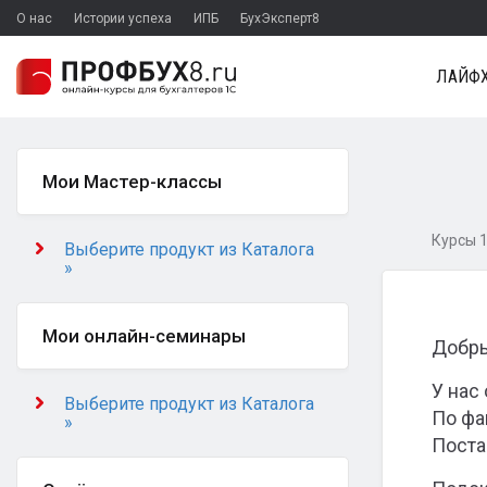
О нас
Истории успеха
ИПБ
БухЭксперт8
ЛАЙФХ
Мои Мастер-классы
Курсы 1
Выберите продукт из Каталога
»
Мои онлайн-семинары
Добры
У нас
Выберите продукт из Каталога
По фа
»
Поста