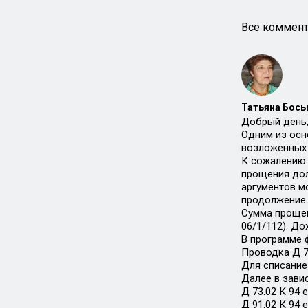
Все коммент
Татьяна Босы
Добрый день,
Одним из осн
возложенных н
К сожалению 
прощения дол
аргументов м
продолжение 
Сумма прощен
06/1/112). Д
В программе 
Проводка Д 76
Для списание
Далее в зави
Д 73.02 К 94 
Д 91.02 К 94 