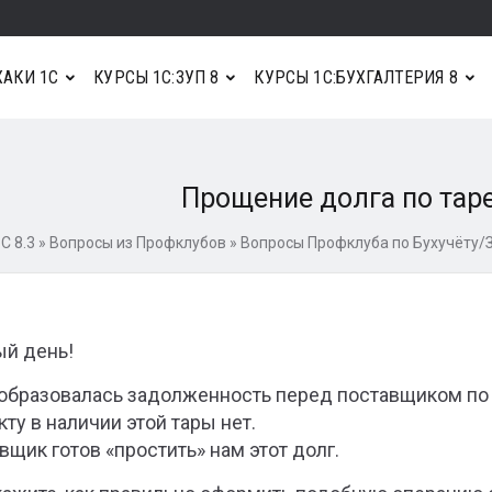
АКИ 1С
КУРСЫ 1С:ЗУП 8
КУРСЫ 1С:БУХГАЛТЕРИЯ 8
Прощение долга по тар
С 8.3
»
Вопросы из Профклубов
»
Вопросы Профклуба по Бухучёту/
й день!
 образовалась задолженность перед поставщиком по в
кту в наличии этой тары нет.
вщик готов «простить» нам этот долг.