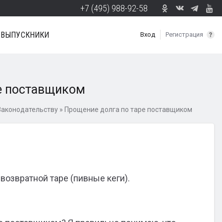
+7 (495) 988-92-58
ВЫПУСКНИКИ
Вход
Регистрация
е поставщиком
Законодательству
»
Прощение долга по таре поставщиком
озвратной таре (пивные кеги).