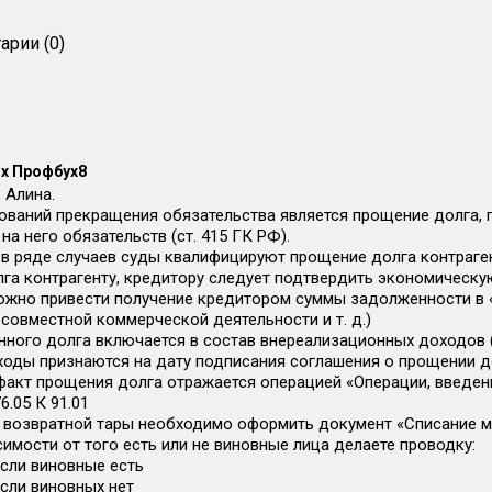
арии (0)
х Профбух8
 Алина.
ований прекращения обязательства является прощение долга,
а него обязательств (ст. 415 ГК РФ).
в ряде случаев суды квалифицируют прощение долга контраге
га контрагенту, кредитору следует подтвердить экономическу
ожно привести получение кредитором суммы задолженности в «
совместной коммерческой деятельности и т. д.)
ного долга включается в состав внереализационных доходов (п.
оходы признаются на дату подписания соглашения о прощении д
факт прощения долга отражается операцией «Операции, введен
.05 К 91.01
 возвратной тары необходимо оформить документ «Списание ма
симости от того есть или не виновные лица делаете проводку:
если виновные есть
если виновных нет