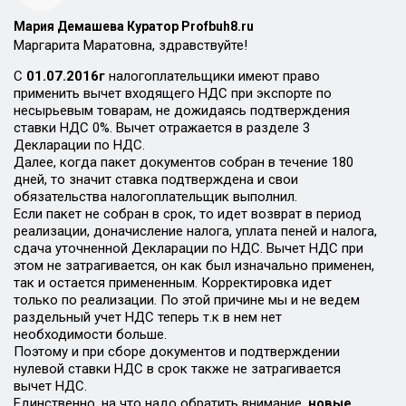
Мария Демашева Куратор Profbuh8.ru
Маргарита Маратовна, здравствуйте!
С
01.07.2016г
налогоплательщики имеют право
применить вычет входящего НДС при экспорте по
несырьевым товарам, не дожидаясь подтверждения
ставки НДС 0%. Вычет отражается в разделе 3
Декларации по НДС.
Далее, когда пакет документов собран в течение 180
дней, то значит ставка подтверждена и свои
обязательства налогоплательщик выполнил.
Если пакет не собран в срок, то идет возврат в период
реализации, доначисление налога, уплата пеней и налога,
сдача уточненной Декларации по НДС. Вычет НДС при
этом не затрагивается, он как был изначально применен,
так и остается примененным. Корректировка идет
только по реализации. По этой причине мы и не ведем
раздельный учет НДС теперь т.к в нем нет
необходимости больше.
Поэтому и при сборе документов и подтверждении
нулевой ставки НДС в срок также не затрагивается
вычет НДС.
Единственно, на что надо обратить внимание,
новые