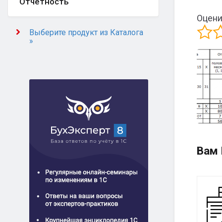
Отчётность
Оцени
Выберите продукт из Каталога
»
Вам 