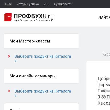
О нас
Истории успеха
ИПБ
БухЭксперт8
ЛАЙФХ
Мои Мастер-классы
Курс
Выберите продукт из Каталога
»
Мои онлайн-семинары
Добры
форми
Графи
Выберите продукт из Каталога
»
В ЗУП
Как с