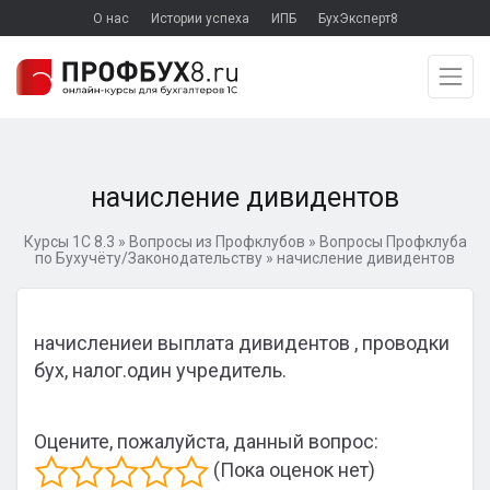
О нас
Истории успеха
ИПБ
БухЭксперт8
начисление дивидентов
Курсы 1С 8.3
»
Вопросы из Профклубов
»
Вопросы Профклуба
по Бухучёту/Законодательству
»
начисление дивидентов
начислениеи выплата дивидентов , проводки
бух, налог.один учредитель.
Оцените, пожалуйста, данный вопрос:
(Пока оценок нет)