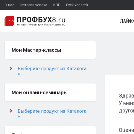
О нас
Истории успеха
ИПБ
БухЭксперт8
ЛАЙФХ
Мои Мастер-классы
Выберите продукт из Каталога
»
Мои онлайн-семинары
Здрав
У мен
другой
Выберите продукт из Каталога
»
Оцени