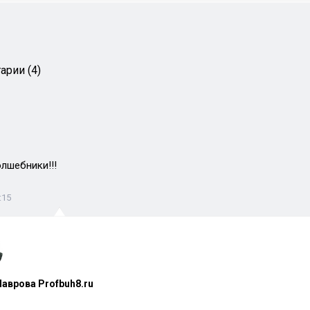
арии (4)
олшебники!!!
:15
аврова Profbuh8.ru