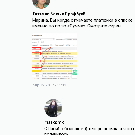
Татьяна Босых Профбух8
Марина, Вы когда отмечаете платежки в списке,
именно по полю «Сумма». Смотрите скрин
Апр 12 2017 - 15:12
markomk
СПасибо большое )) теперь поняла а я по
получилось .