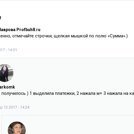
аврова Profbuh8.ru
енно, отмечайте строчки, щелкая мышкой по полю «Сумма».)
17 - 14:01
arkomk
 получилось ) 1 выделила платежки, 2 нажала м+ 3 нажала на ка
р 12 2017 - 14:24