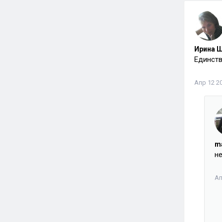
Ирина Ш
Единств
Апр 12 20
m
не
Ап