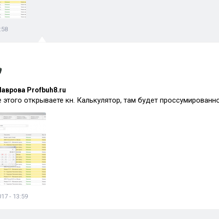
:58
аврова Profbuh8.ru
е этого открываете кн. Калькулятор, там будет проссумирован
17 - 13:59