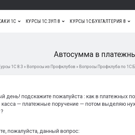
АКИ 1С
КУРСЫ 1С:ЗУП 8
КУРСЫ 1С:БУХГАЛТЕРИЯ 8
Автосумма в платежны
урсы 1С 8.3
»
Вопросы из Профклубов
»
Вопросы Профклуба по 1С:Б
й день! подскажите пожалуйста : как в платежных п
и касса — платежные поручение — потом выделяю ну
 ?
те, пожалуйста, данный вопрос: