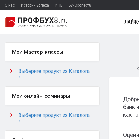
О нас
Истории успеха
ИПБ
БухЭксперт8
ЛАЙФХ
Мои Мастер-классы
К
Выберите продукт из Каталога
»
Мои онлайн-семинары
Добры
банк 
как то
Выберите продукт из Каталога
»
Оцени