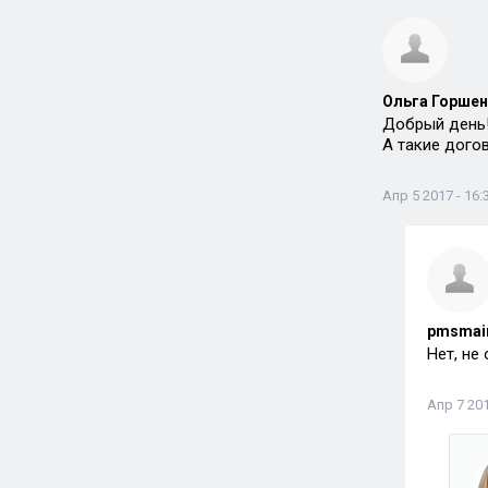
Ольга Горшен
Добрый день
А такие дого
Апр 5 2017 - 16:
pmsma
Нет, не
Апр 7 201