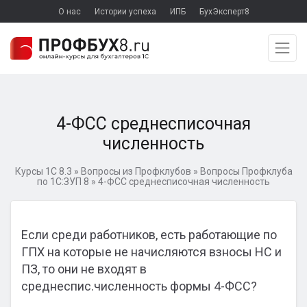
О нас
Истории успеха
ИПБ
БухЭксперт8
4-ФСС среднесписочная
численность
Курсы 1С 8.3
»
Вопросы из Профклубов
»
Вопросы Профклуба
по 1С:ЗУП 8
»
4-ФСС среднесписочная численность
Если среди работников, есть работающие по
ГПХ на которые не начисляются взносы НС и
ПЗ, то они не входят в
среднеспис.численность формы 4-ФСС?