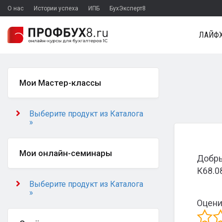
О нас
Истории успеха
ИПБ
БухЭксперт8
ЛАЙФХ
Мои Мастер-классы
Выберите продукт из Каталога
»
Мои онлайн-семинары
Добры
К68.0
Выберите продукт из Каталога
»
Оцени