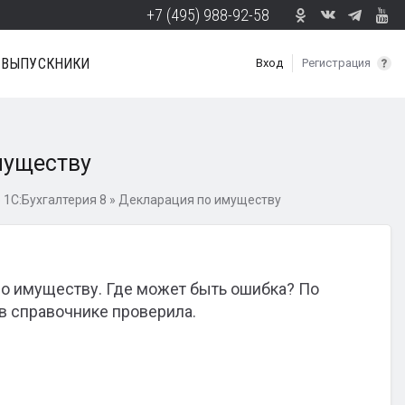
+7 (495) 988-92-58
ВЫПУСКНИКИ
Вход
Регистрация
муществу
 1С:Бухгалтерия 8
»
Декларация по имуществу
по имуществу. Где может быть ошибка? По
 в справочнике проверила.