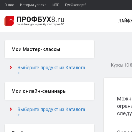
О нас
Истории успеха
ИПБ
БухЭксперт8
ЛАЙФХ
Мои Мастер-классы
Курсы 1С 8
Выберите продукт из Каталога
»
Мои онлайн-семинары
Можно
огран
Выберите продукт из Каталога
следу
»