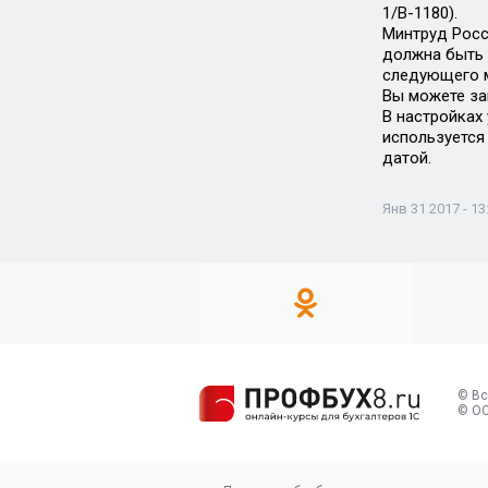
1/В-1180).
Минтруд Росс
должна быть в
следующего 
Вы можете за
В настройках
используется
датой.
Янв 31 2017 - 13
© Вс
© ОО