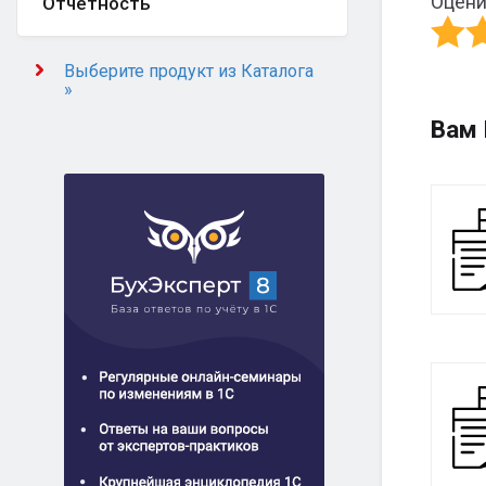
Оцени
Отчётность
Выберите продукт из Каталога
»
Вам 