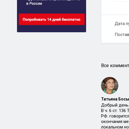
Дата п
Постав
Все коммент
Татьяна Босы
Добрый день
В ч. 6 ст. 13
РФ. говоритс
окончания ме
локальном но