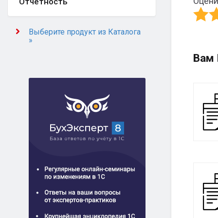
Оцени
Отчётность
Выберите продукт из Каталога
»
Вам 