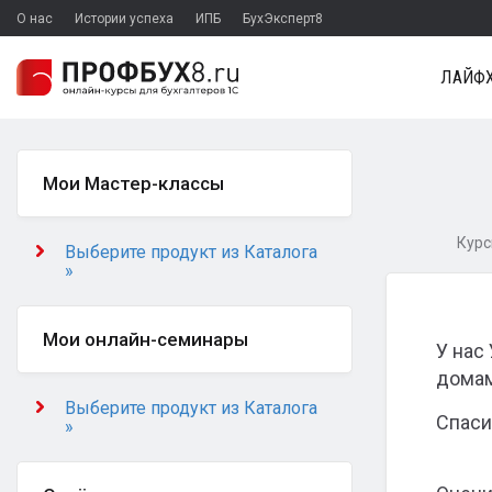
О нас
Истории успеха
ИПБ
БухЭксперт8
ЛАЙФХ
Мои Мастер-классы
Курс
Выберите продукт из Каталога
»
Мои онлайн-семинары
У нас
домам
Выберите продукт из Каталога
Спаси
»