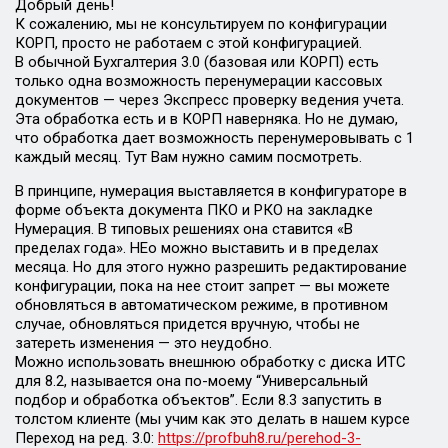
Добрый день!
К сожалению, мы не консультируем по конфигурации
КОРП, просто не работаем с этой конфигурацией.
В обычной Бухгалтерия 3.0 (базовая или КОРП) есть
только одна возможность перенумерации кассовых
документов — через Экспресс проверку ведения учета.
Эта обработка есть и в КОРП наверняка. Но не думаю,
что обработка дает возможность перенумеровывать с 1
каждый месяц. Тут Вам нужно самим посмотреть.
В принципе, нумерация выставляется в конфигураторе в
форме объекта документа ПКО и РКО на закладке
Нумерация. В типовых решениях она ставится «В
пределах года». НЕо можно выставить и в пределах
месяца. Но для этого нужно разрешить редактирование
конфигурации, пока на нее стоит запрет — вы можете
обновляться в автоматическом режиме, в противном
случае, обновляться придется вручную, чтобы не
затереть изменения — это неудобно.
Можно использовать внешнюю обработку с диска ИТС
для 8.2, называется она по-моему “Универсальный
подбор и обработка объектов”. Если 8.3 запустить в
толстом клиенте (мы учим как это делать в нашем курсе
Переход на ред. 3.0:
https://profbuh8.ru/perehod-3-