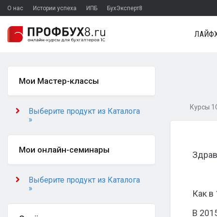
О нас
Истории успеха
ИПБ
БухЭксперт8
ЛАЙФХ
Мои Мастер-классы
Курсы 1С
Выберите продукт из Каталога
»
Мои онлайн-семинары
Здрав
Выберите продукт из Каталога
»
Как в
В 201