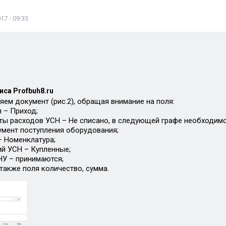
17 - 09:33
иса Profbuh8.ru
яем документ (рис.2), обращая внимание на поля:
 – Приход;
ты расходов УСН – Не списано, в следующей графе необходимо
умент поступления оборудования;
– Номенклатура;
ий УСН – Купленные;
НУ – принимаются;
также поля количество, сумма.