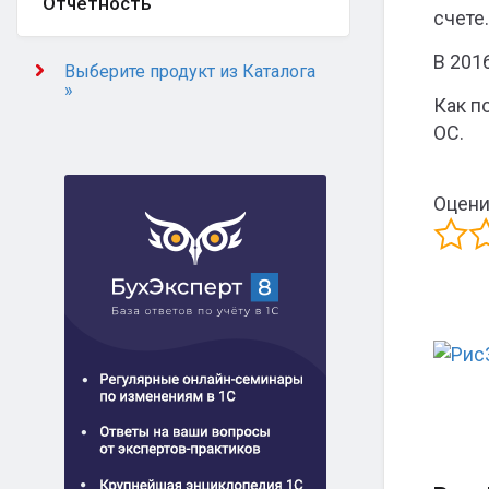
Отчётность
счете.
В 201
Выберите продукт из Каталога
»
Как п
ОС.
Оцени