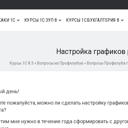
АКИ 1С
КУРСЫ 1С:ЗУП 8
КУРСЫ 1С:БУХГАЛТЕРИЯ 8
Настройка графиков 
Курсы 1С 8.3
»
Вопросы из Профклубов
»
Вопросы Профклуба п
й день!
те пожалуйста, можно ли сделать настройку графико
та?
тим мне нужно в течение года сформировать с другог