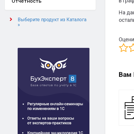
в гра
Отчётность
На да
Выберите продукт из Каталога
остал
»
Оцени
Вам 