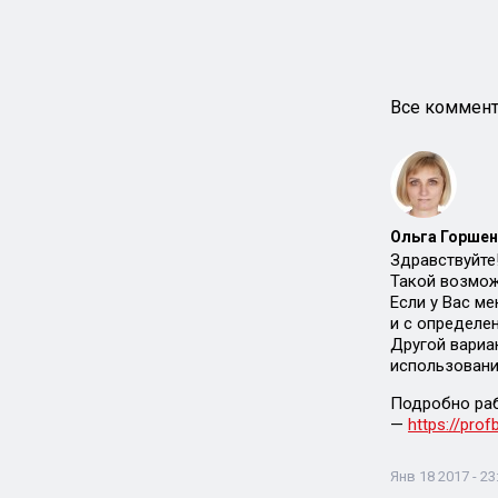
Все коммент
Ольга Горшен
Здравствуйте
Такой возмож
Если у Вас м
и с определе
Другой вариа
использован
Подробно раб
—
https://prof
Янв 18 2017 - 23