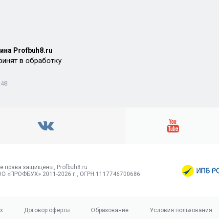
ина Profbuh8.ru
ринят в обработку
:48
е права защищены, Profbuh8.ru
О «ПРОФБУХ» 2011-2026 г., ОГРН 1117746700686
х
Договор оферты
Образование
Условия пользования