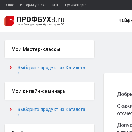
О нас
Истории успеха
ИПБ
БухЭксперт8
ЛАЙФХ
Мои Мастер-классы
Выберите продукт из Каталога
»
Мои онлайн-семинары
Добры
Скажи
Выберите продукт из Каталога
отсче
»
Допус