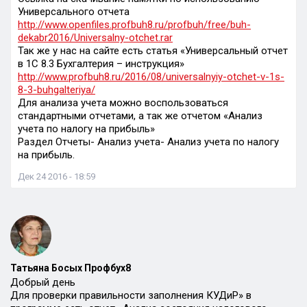
Универсального отчета
http://www.openfiles.profbuh8.ru/profbuh/free/buh-
dekabr2016/Universalny-otchet.rar
Так же у нас на сайте есть статья «Универсальный отчет
в 1С 8.3 Бухгалтерия – инструкция»
http://www.profbuh8.ru/2016/08/universalnyiy-otchet-v-1s-
8-3-buhgalteriya/
Для анализа учета можно воспользоваться
стандартными отчетами, а так же отчетом «Анализ
учета по налогу на прибыль»
Раздел Отчеты- Анализ учета- Анализ учета по налогу
на прибыль.
Дек 24 2016 - 18:59
Татьяна Босых Профбух8
Добрый день
Для проверки правильности заполнения КУДиР» в