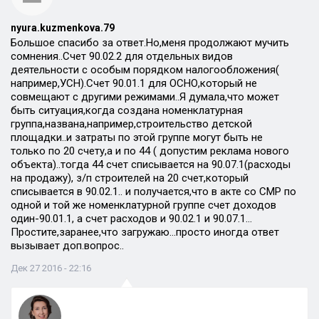
nyura.kuzmenkova.79
Большое спасибо за ответ.Но,меня продолжают мучить
сомнения..Счет 90.02.2 для отдельных видов
деятельности с особым порядком налогообложения(
например,УСН).Счет 90.01.1 для ОСНО,который не
совмещают с другими режимами..Я думала,что может
быть ситуация,когда создана номенклатурная
группа,названа,например,строительство детской
площадки..и затраты по этой группе могут быть не
только по 20 счету,а и по 44 ( допустим реклама нового
объекта)..тогда 44 счет списывается на 90.07.1(расходы
на продажу), з/п строителей на 20 счет,который
списывается в 90.02.1.. и получается,что в акте со СМР по
одной и той же номенклатурной группе счет доходов
один-90.01.1, а счет расходов и 90.02.1 и 90.07.1…
Простите,заранее,что загружаю…просто иногда ответ
вызывает доп.вопрос..
Дек 27 2016 - 22:16