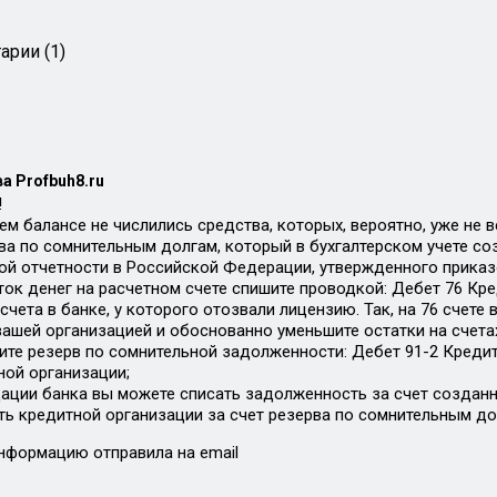
арии (1)
а Profbuh8.ru
!
м балансе не числились средства, которых, вероятно, уже не в
рва по сомнительным долгам, который в бухгалтерском учете со
кой отчетности в Российской Федерации, утвержденного приказо
ок денег на расчетном счете спишите проводкой: Дебет 76 Кред
 счета в банке, у которого отозвали лицензию. Так, на 76 сче
вашей организацией и обоснованно уменьшите остатки на счета
ите резерв по сомнительной задолженности: Дебет 91-2 Кредит
ной организации;
ации банка вы можете списать задолженность за счет созданн
ь кредитной организации за счет резерва по сомнительным до
формацию отправила на email