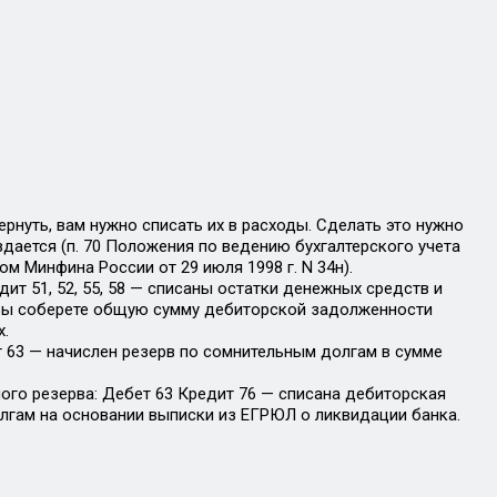
ернуть, вам нужно списать их в расходы. Сделать это нужно
здается (п. 70 Положения по ведению бухгалтерского учета
м Минфина России от 29 июля 1998 г. N 34н).
ит 51, 52, 55, 58 — списаны остатки денежных средств и
те вы соберете общую сумму дебиторской задолженности
х.
 63 — начислен резерв по сомнительным долгам в сумме
ого резерва: Дебет 63 Кредит 76 — списана дебиторская
лгам на основании выписки из ЕГРЮЛ о ликвидации банка.