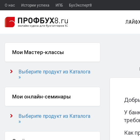
О нас
Истории успеха
ИПБ
БухЭксперт8
ЛАЙФХ
Мои Мастер-классы
Выберите продукт из Каталога
»
Мои онлайн-семинары
Добры
У бан
Выберите продукт из Каталога
требо
»
Как п