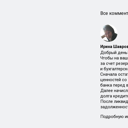
Все коммент
Ирина Шавров
Добрый день
Чтобы на ваше
за счет резе
и бухгалтерс
Сначала остат
ценностей со
банка перед 
Далее начисл
долга кредит
После ликвид
задолженност
Подробную ин