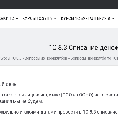
АКИ 1С
КУРСЫ 1С:ЗУП 8
КУРСЫ 1С:БУХГАЛТЕРИЯ 8
1С 8.3 Списание дене
Курсы 1С 8.3
»
Вопросы из Профклубов
»
Вопросы Профклуба по 1С:
й день.
ка отозвали лицензию, у нас (ООО на ОСНО) на расчет
вания мы не будем.
равильно и какими датами провести в 1С 8.3 списан