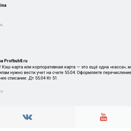
lina
06
а Profbuh8.ru
 Кэш-карта или корпоративная карта — это ещё одна «касса», м
лам нужно вести учет на счете 55.04. Оформляете перечисление
ее списание: Дт 55.04 Кт 51.
39