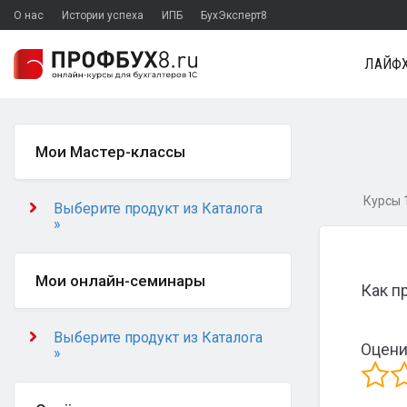
О нас
Истории успеха
ИПБ
БухЭксперт8
ЛАЙФХ
Мои Мастер-классы
Курсы 1
Выберите продукт из Каталога
»
Мои онлайн-семинары
Как п
Выберите продукт из Каталога
Оцени
»