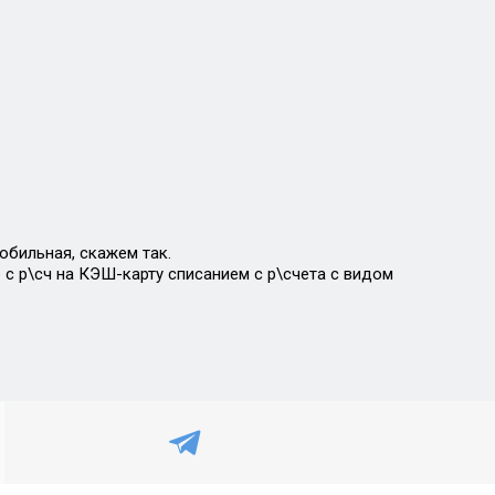
обильная, скажем так.
 с р\сч на КЭШ-карту списанием с р\счета с видом