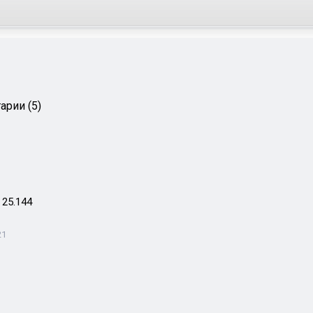
арии (5)
 25.144
21