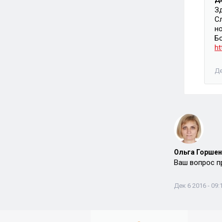
З
С
н
Б
ht
Де
Ольга Горшен
Ваш вопрос п
Дек 6 2016 - 09: