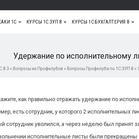
АКИ 1С
КУРСЫ 1С:ЗУП 8
КУРСЫ 1С:БУХГАЛТЕРИЯ 8
Удержание по исполнительному ли
С 8.3
»
Вопросы из Профклубов
»
Вопросы Профклуба по 1С:ЗУП 8
»
ажите, как правильно отражать удержание по исполни
мер, есть сотрудник, у которого 2 исполнительных ли
й сотрудник уволился, а через неделю был принят з
вольнении исполнительные листы были прекращены