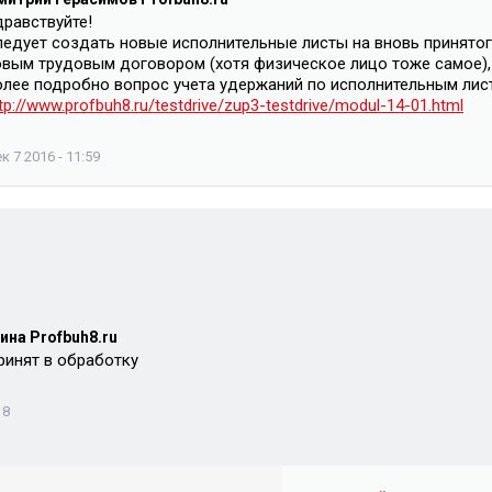
дравствуйте!
ледует создать новые исполнительные листы на вновь принятог
овым трудовым договором (хотя физическое лицо тоже самое),
олее подробно вопрос учета удержаний по исполнительным лист
tp://www.profbuh8.ru/testdrive/zup3-testdrive/modul-14-01.html
к 7 2016 - 11:59
ина Profbuh8.ru
ринят в обработку
18