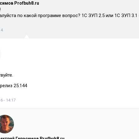
симов Profbuh8.ru
!
луйста по какой программе вопрос? 1С ЗУП 2.5 или 1С ЗУП 3.1 (
14
вуйте.
 релиз 25.144
6 - 14:17
митрий Герасимов Profbuh8.ru