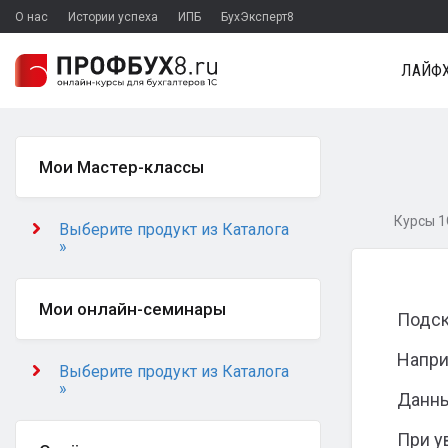
О нас
Истории успеха
ИПБ
БухЭксперт8
ЛАЙФХ
Мои Мастер-классы
Курсы 1
Выберите продукт из Каталога
»
Мои онлайн-семинары
Подск
Напри
Выберите продукт из Каталога
»
Данны
При у