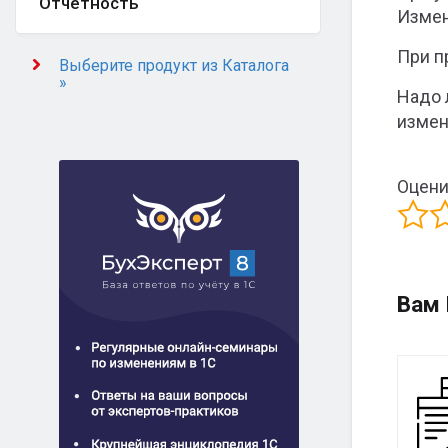
Отчётность
Измен
При п
Выберите продукт из Каталога
»
Надо 
измен
Оцени
Вам 