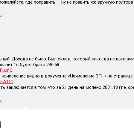
пожалуйста, где поправить — ну не править же вручную полтора
44
ьный. Дохода не было. Был оклад, который никогда не выплач
 значит 1с будет брать 246.58
s/FucnQ
 начисление видно в документе «Начисление ЗП…» на странице
s/5WTtC
ь заключается в том, что за 21 день начислено 2031.18 (т.е. с
00