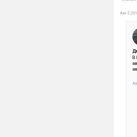
Авг 2 201
Д
В
а
а
Ав