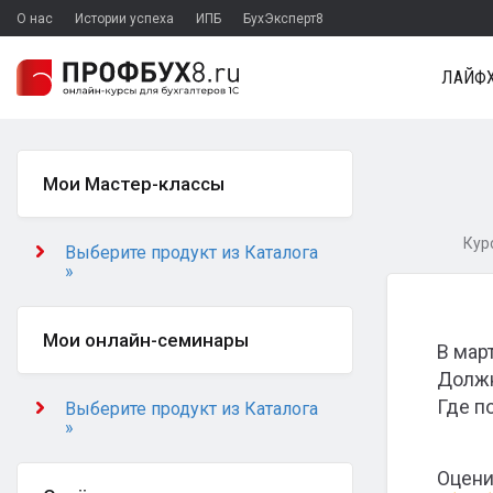
О нас
Истории успеха
ИПБ
БухЭксперт8
ЛАЙФХ
Мои Мастер-классы
Кур
Выберите продукт из Каталога
»
Мои онлайн-семинары
В мар
Должн
Где п
Выберите продукт из Каталога
»
Оцени