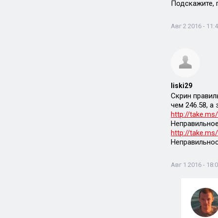
Подскажите, 
Авг 2 2016 - 11:
liski29
Скрин правил
чем 246.58, а
http://take.m
Неправильное
http://take.m
Неправильност
Авг 1 2016 - 18: