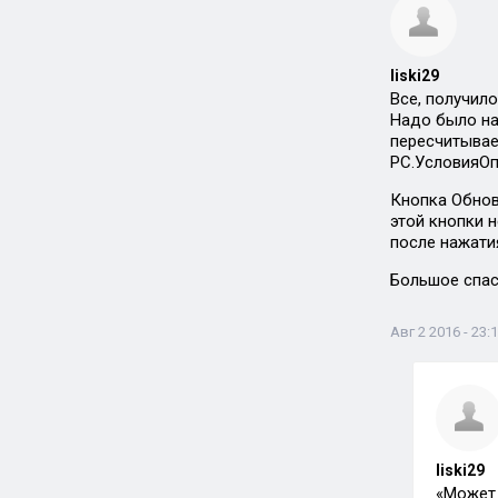
liski29
Все, получило
Надо было на
пересчитыва
РС.УсловияО
Кнопка Обнов
этой кнопки н
после нажати
Большое спас
Авг 2 2016 - 23:
liski29
«Может 