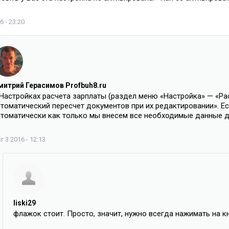
6 - 23:20
митрий Герасимов Profbuh8.ru
 Настройках расчета зарплаты (раздел меню «Настройка» — «Ра
втоматический пересчет документов при их редактировании». Е
втоматически как только мы внесем все необходимые данные дл
г 3 2016 - 12:13
liski29
флажок стоит. Просто, значит, нужно всегда нажимать на к