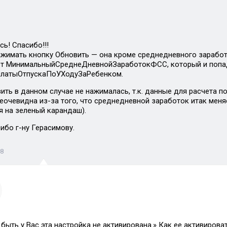
сь! Спасибо!!!
жимать кнопку Обновить — она кроме среднедневного заработк
ет МинимальныйСреднеДневнойЗаработокФСС, который и попа
платыОтпускаПоУХодуЗаРебенком.
ить в данном случае не нажималась, т.к. данные для расчета 
еочевидна из-за того, что среднедневной заработок итак меняе
я на зеленый карандаш).
ибо г-ну Герасимову.
18
быть у Вас эта настройка не активирована.» Как ее активирова