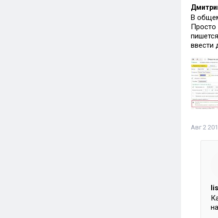
Дмитрий
В общем
Просто 
пишется
ввести 
Авг 2 201
li
К
н