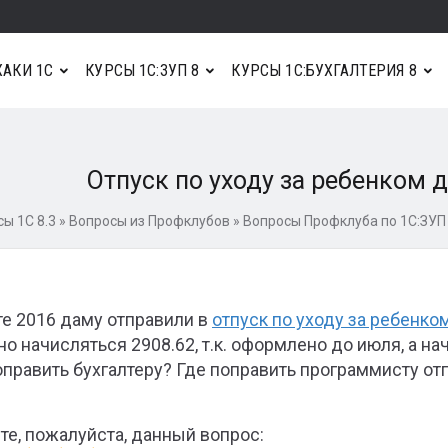
АКИ 1С
КУРСЫ 1С:ЗУП 8
КУРСЫ 1С:БУХГАЛТЕРИЯ 8
Отпуск по уходу за ребенком до
сы 1С 8.3
»
Вопросы из Профклубов
»
Вопросы Профклуба по 1С:ЗУП
те 2016 даму отправили в
отпуск по уходу за ребенко
о начисляться 2908.62, т.к. оформлено до июля, а на
оправить бухгалтеру? Где поправить программисту отп
те, пожалуйста, данный вопрос: