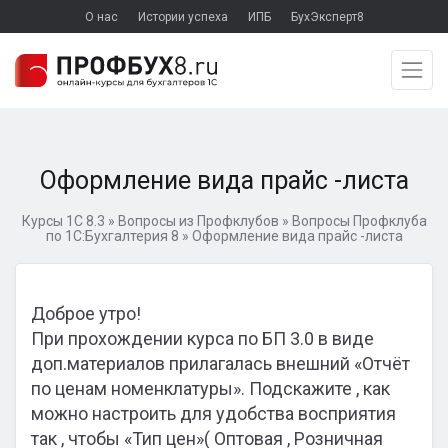
О нас
Истории успеха
ИПБ
БухЭксперт8
Оформление вида прайс -листа
Курсы 1С 8.3
»
Вопросы из Профклубов
»
Вопросы Профклуба
по 1С:Бухгалтерия 8
»
Оформление вида прайс -листа
Доброе утро!
При прохождении курса по БП 3.0 в виде
доп.материалов прилагалась внешний «Отчёт
по ценам номенклатуры». Подскажите , как
можно настроить для удобства восприятия
так , чтобы «Тип цен»( Оптовая , Розничная