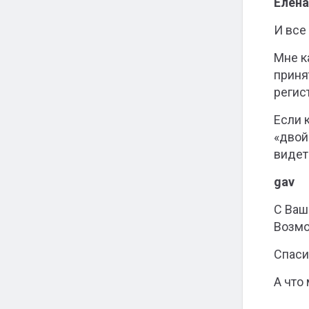
Елена
И все
Мне к
приня
регис
Если 
«двой
видет
gav
С Ваш
Возмо
Спаси
А что