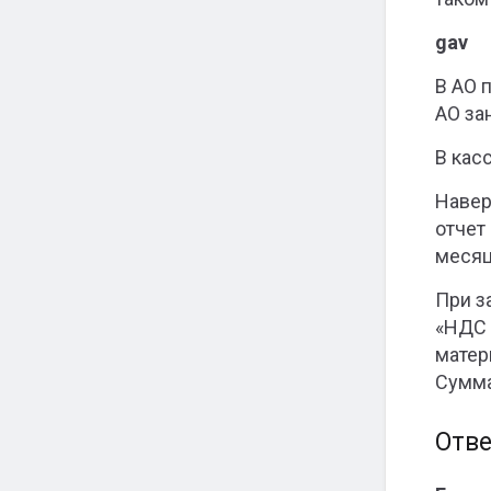
gav
В АО 
АО за
В кас
Навер
отчет
месяц
При з
«НДС 
матер
Сумма
Отве