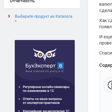
Отчётность
валют
сдела
Выберите продукт из Каталога
Как с
»
появл
И еще
прове
Спаси
Соде