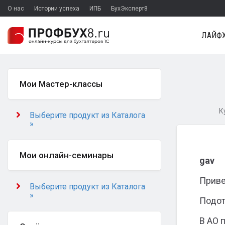
О нас
Истории успеха
ИПБ
БухЭксперт8
ЛАЙФХ
Мои Мастер-классы
К
Выберите продукт из Каталога
»
Мои онлайн-семинары
gav
Приве
Выберите продукт из Каталога
»
Подот
В АО 