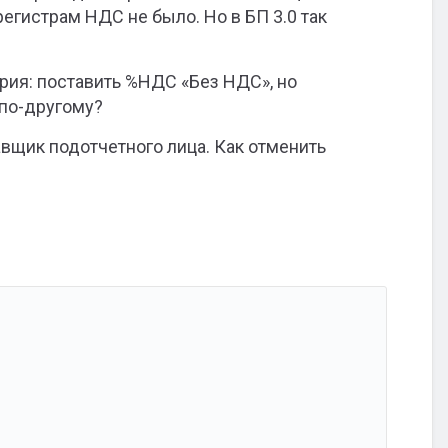
егистрам НДС не было. Но в БП 3.0 так
ерия: поставить %НДС «Без НДС», но
 по-другому?
вщик подотчетного лица. Как отменить