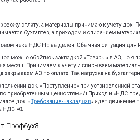
провожу оплату, а материалы принимаю к учету док.
нимается бухгалтер, а приходом и списанием материал
совом чеке НДС НЕ выделен. Обычная ситуация для 
ное можно обойтись закладкой «Товары» в АО, но я 
 на месяц. Принимаем к учету и списываем материалы
а закрываем АО по оплате. Так нагрузка на бухгалте
аполнении док. «Поступление» при установленной ст
по приобретенным ценностям» /+Приход и «НДС пре
иалов док. «
Требование-накладная
» идет движение п
 НДС =0.
т Профбух8