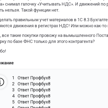
а» снимал галочку «Учитывать НДС». И движений по р
ть нельзя. Такой функции нет.
делать правильным учет материалов в 1С 8.3 Бухгалт
яются движения в регистрах НДС! Или можно как-то
, все такие покупки провожу на вымышленного Поста
рку по базе ФНС только для этого контрагента?
бо!
ржание
1
Ответ Профбух8
2
Ответ Профбух8
3
Ответ Профбух8
4
Ответ Профбух8
5
Ответ Профбух8
6
Ответ Профбух8