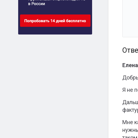
Отве
Елена
Добры
Я не 
Дальш
факту
Мне к
нужны
таком