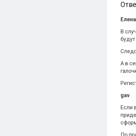
Отве
Елена
В слу
будут
Следо
А в с
галоч
Регис
gav
Если 
приде
сформ
По пр