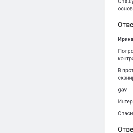
Спешу
основ
Отве
Ирина
Попро
контр
В про
скани
gav
Интер
Спаси
Отве