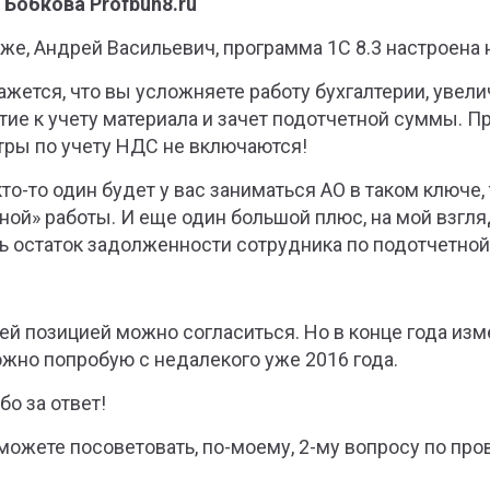
 Бобкова Profbuh8.ru
 же, Андрей Васильевич, программа 1С 8.3 настроена
ажется, что вы усложняете работу бухгалтерии, увелич
тие к учету материала и зачет подотчетной суммы. П
тры по учету НДС не включаются!
кто-то один будет у вас заниматься АО в таком ключе
ной» работы. И еще один большой плюс, на мой взгляд
ь остаток задолженности сотрудника по подотчетной
ей позицией можно согласиться. Но в конце года изме
жно попробую с недалекого уже 2016 года.
бо за ответ!
 можете посоветовать, по-моему, 2-му вопросу по про