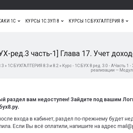
АКИ 1С
КУРСЫ 1С:ЗУП 8
КУРСЫ 1С:БУХГАЛТЕРИЯ 8
УХ-ред.3 часть-1] Глава 17. Учет дохо
.3
»
1С БУХГАЛТЕРИЯ 8.3 и 8.2
»
Курс - 1С:БУХ 8 ред. 3.0 - АЧасть 1 
реализации — Модул
й раздел вам недоступен! Зайдите под вашим Ло
ух8.ру.
после входа в кабинет, раздел по-прежнему будет не
пила. Если Вы всё оплатили, напишите на адрес mail@