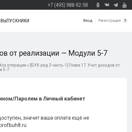
+7 (495) 988-92-58
ВЫПУСКНИКИ
Вход
Регистрация
дов от реализации — Модули 5-7
- Хоз.операции
»
[БУХ-ред.3 часть-1] Глава 17. Учет доходов от
и 5-7
гином/Паролем в Личный кабинет
доступен, значит ваша оплата ещё не
profbuh8.ru