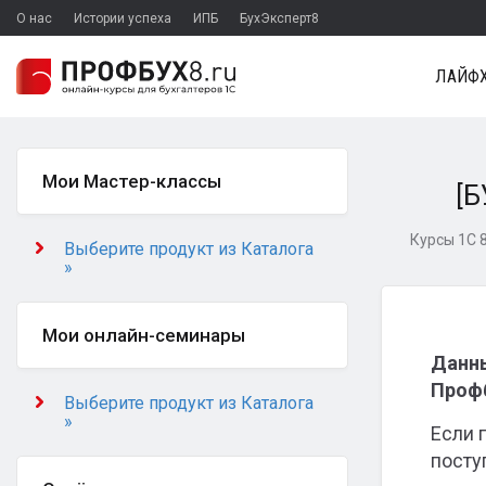
О нас
Истории успеха
ИПБ
БухЭксперт8
ЛАЙФХ
Мои Мастер-классы
[Б
Курсы 1С 8
Выберите продукт из Каталога
»
Мои онлайн-семинары
Данны
Профб
Выберите продукт из Каталога
»
Если 
посту