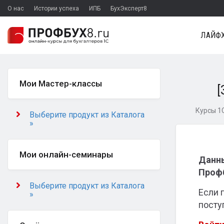
О нас
Истории успеха
ИПБ
БухЭксперт8
ЛАЙФХ
Мои Мастер-классы
[
Курсы 1С
Выберите продукт из Каталога
»
Мои онлайн-семинары
Данны
Профб
Выберите продукт из Каталога
Если 
»
посту