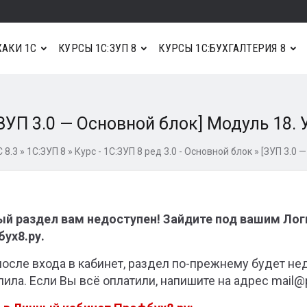
АКИ 1С
КУРСЫ 1С:ЗУП 8
КУРСЫ 1С:БУХГАЛТЕРИЯ 8
ЗУП 3.0 — Основной блок] Модуль 18. 
 8.3
»
1С:ЗУП 8
»
Курс - 1С:ЗУП 8 ред 3.0 - Основной блок
»
[ЗУП 3.0 
й раздел вам недоступен! Зайдите под вашим Ло
ух8.ру.
после входа в кабинет, раздел по-прежнему будет не
пила. Если Вы всё оплатили, напишите на адрес mail@