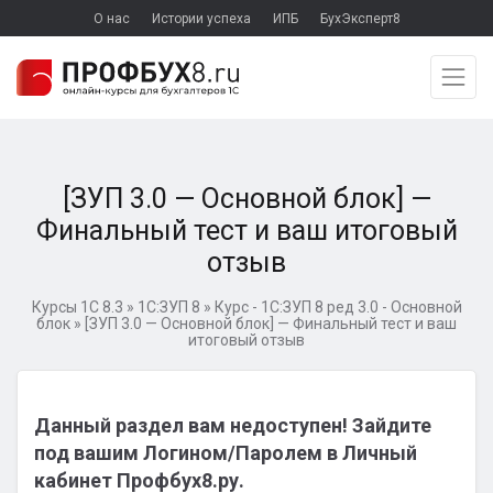
О нас
Истории успеха
ИПБ
БухЭксперт8
[ЗУП 3.0 — Основной блок] —
Финальный тест и ваш итоговый
отзыв
Курсы 1С 8.3
»
1С:ЗУП 8
»
Курс - 1С:ЗУП 8 ред 3.0 - Основной
блок
»
[ЗУП 3.0 — Основной блок] — Финальный тест и ваш
итоговый отзыв
Данный раздел вам недоступен! Зайдите
под вашим Логином/Паролем в Личный
кабинет Профбух8.ру.