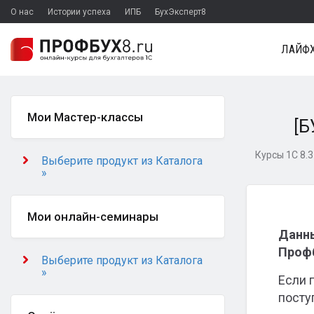
О нас
Истории успеха
ИПБ
БухЭксперт8
ЛАЙФХ
Мои Мастер-классы
[Б
Курсы 1С 8.3
Выберите продукт из Каталога
»
Мои онлайн-семинары
Данны
Профб
Выберите продукт из Каталога
»
Если 
посту