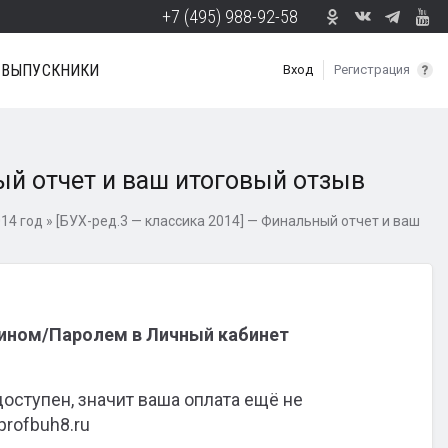
+7 (495) 988-92-58
ВЫПУСКНИКИ
Вход
Регистрация
ый отчет и ваш итоговый отзыв
014 год
»
[БУХ-ред.3 — классика 2014] — Финальный отчет и ваш
гином/Паролем в Личный кабинет
доступен, значит ваша оплата ещё не
profbuh8.ru